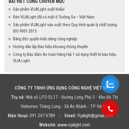
BÀI VIẾT CÙNG CHUYÊN MỤC
Sản phẩm VIJALight xuất khẩu!
Đèn VIJALight đã có mặt ở Trường Sa – Việt Nam
Sản phẩm VIJALight sản xuất theo Quy trình quản lý chất lượng
ISO 9001:2015
Bằng độc quyền kiểu dáng công nghiệp
Hướng dẫn lắp Báo hiệu khoang thông thuyền
Công ty Bảo đảm An toàn Hàng Hải 1 sử dụng thiết bị báo hiệu
VIJA Light
CÔNG TY TNHH ỨNG DỤNG CÔNG NGHỆ VIỆT NHẬT
Trụ sở:
Nhà số LP3-SL17 - Đường Long Phú 3 - Khu Đô Thị
Vinhomes Thăng Long - Xã An Khánh - TP. Hà Nội
Điện thoại:
091 247 6789 :::
Email:
Vijalight@gmail.com
:::
Website:
www.vijalight.com