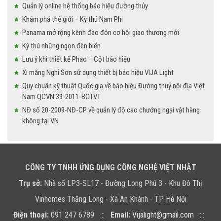
Quản lý online hệ thống báo hiệu đường thủy
Khám phá thế giới – Kỳ thú Nam Phi
Panama mở rộng kênh đào đón cơ hội giao thương mới
Kỳ thú những ngọn đèn biển
Lưu ý khi thiết kế Phao – Cột báo hiệu
Xi măng Nghi Sơn sử dụng thiết bị báo hiệu VIJA Light
Quy chuẩn kỹ thuật Quốc gia về báo hiệu Đường thuỷ nội địa Việt
Nam QCVN 39-2011-BGTVT
NĐ số 20-2009-NĐ-CP về quản lý độ cao chướng ngại vật hàng
không tại VN
CÔNG TY TNHH ỨNG DỤNG CÔNG NGHỆ VIỆT NHẬT
Trụ sở:
Nhà số LP3-SL17 - Đường Long Phú 3 - Khu Đô Thị
Vinhomes Thăng Long - Xã An Khánh - TP. Hà Nội
Điện thoại:
091 247 6789 :::
Email:
Vijalight@gmail.com
:::