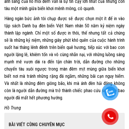
ánh sáng của nó mỗi đêm vẫn là sự tin cậy lớn nhất của những con
tàu một mình giữa biển khơi mênh mông, cô quạnh.
Hàng ngàn bức ảnh tôi chụp được sẽ được chọn một ít để in vào
tập sách Danh bạ đèn biển Việt Nam nhân 50 năm kỷ niệm ngày
thành lập ngành. Chỉ một số được in thôi, thế nhưng tất cả chúng
sẽ là những kỷ niệm, những giây phút khó quên của cuộc hành trình
suốt hai tháng lênh đênh trên biển quê hương, tiếp xúc với bao con
người lặng lẽ, khiêm tốn và vô cùng nhẫn nại, với những luồng sáng
mạnh mẽ vươn dài ra đến tận chân trời, dẫn đường cho những
chuyến tàu xuôi ngược trong màn đêm mịt mùng giữa biển khơi
biết nơi mà tránh những rặng đá ngầm, những bãi cạn nguy hiểm.
Và nhất là những đêm giông bão, khi mà ánh đèn hải đăng không
còn là người dẫn đường mà trở thành chiếc phao cứu sinh cho bao
người đã mất hết phương hướng.
Hồ Trung
BÀI VIẾT CÙNG CHUYÊN MỤC