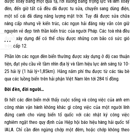
được xoay bằng một quả tạ, rơi xuống bằng trọng lực và làm xoay
đèn, đến giờ tất cả đều đã được tu sửa, chuyển sang dùng điện,
một số cái đã dùng năng lượng mặt trời. Tuy đã được sửa chữa
nâng cấp nhưng về kiến trúc, các ngọn hải đăng này vẫn còn giữ
nguyên vẻ đẹp tinh thần kiến trúc của người Pháp. Các toà nhà đều
được xây dựng để có thể chịu được những cơn bão có sức gió
trên cấp 12.
Phần lớn các ngọn đèn biển thường được xây dựng ở độ cao thuận
tiện, đạt yêu cầu về tầm nhìn địa lý và tầm hiệu lực ánh sáng từ 10-
25 hải lý (1 hải lý=1,85km). Hằng năm phí thu được từ các tàu bè
qua các luồng biển trên hải phận Việt Nam lên tới 284 tỉ đồng.
Đời đèn, đời người…
Đi hết các đèn biển mới thấy cuộc sống và công việc của anh em
công nhân vận hành không khác gì công việc của một người lính
đứng canh cho vùng biển tổ quốc với các nhật ký công việc
nghiêm ngặt theo quy định của Hiệp hội báo hiệu hàng hải quốc tế
IALA. Chỉ cần đèn ngừng chớp một đêm, hoặc chớp không theo