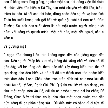
hơn là hàng xóm láng giềng, họ như một nhà, chỉ công việc thì khác.
H., nhân viên đèn biển ở Đá Tây, sau một chuyến về đất liền, trở ra
trầm tư hẳn. Ai hỏi anh chỉ bảo, đừng nhắc đến người vợ bạc tình.
Toàn bộ suất lương anh gởi hết về quê nội nuôi hai con nhỏ. Đêm
Trường Sa, ánh đèn suốt đêm lia sát mặt nước, người cũng suốt
đêm với sóng vỗ quanh mình. Một đời đèn, một đời người, nào ai
kém ai.
79 gương mặt
9 ngọn đèn nhưng kiến trúc không ngọn đèn nào giống ngọn đèn
nào. Nếu người Pháp hồi xưa xây bằng đá, vững chãi và kiên cố thì
gần đây, với bê tông cốt thép, các nhà xây dựng kiến trúc tha hồ
tạo dáng cho đèn biển và có cái đã trở thành một tác phẩm kiến
trúc độc đáo. Long Châu nằm trọn trên đỉnh núi như một lâu đài
châu Âu cổ; Lý Sơn, Rạch Giá, Phú Quý thì cầu kỳ về tạo dáng , cái
như một chóp tròn Ấn Độ, cái thì như một tượng đài ba chân; Dã
Tràng, Chân Mây thì thân eo lại như như một ngọn đuốc, các đèn
cửa sông thì đa phần bằng sắt… Dù kiến trúc có bằng gì đi nữa thì