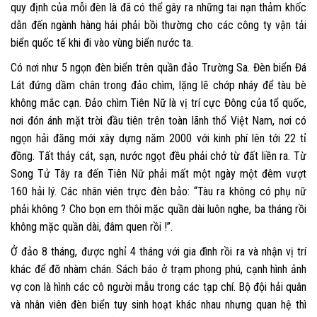
quy định của mỗi đèn là đã có thể gây ra những tai nạn thảm khốc
dẫn đến ngành hàng hải phải bồi thường cho các công ty vận tải
biển quốc tế khi đi vào vùng biển nước ta.
Có nơi như 5 ngọn đèn biển trên quần đảo Trường Sa. Đèn biển Đá
Lát đứng dầm chân trong đảo chìm, lặng lẽ chớp nháy để tàu bè
không mắc cạn. Đảo chìm Tiên Nữ là vị trí cực Đông của tổ quốc,
nơi đón ánh mặt trời đầu tiên trên toàn lãnh thổ Việt Nam, nơi có
ngọn hải đăng mới xây dựng năm 2000 với kinh phí lên tới 22 tỉ
đồng. Tất thảy cát, sạn, nước ngọt đều phải chở từ đất liền ra. Từ
Song Tử Tây ra đến Tiên Nữ phải mất một ngày một đêm vượt
160 hải lý. Các nhân viên trực đèn bảo: “Tàu ra không có phụ nữ
phải không ? Cho bọn em thôi mặc quần dài luôn nghe, ba tháng rồi
không mặc quần dài, đâm quen rồi !”.
Ở đảo 8 tháng, được nghỉ 4 tháng với gia đình rồi ra và nhận vị trí
khác để đỡ nhàm chán. Sách báo ở trạm phong phú, cạnh hình ảnh
vợ con là hình các cô người mẫu trong các tạp chí. Bộ đội hải quân
và nhân viên đèn biển tuy sinh hoạt khác nhau nhưng quan hệ thì