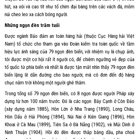
hút, xa xôi và cao tít như tổ chim đại bàng trên các vách đá, mõm
núi cheo leo xa cách bóng người.
Những ngọn đèn trăm tuổi
Được ngành Bảo đảm an toàn hàng hải (thuộc Cục Hàng hải Việt
Nam) tổ chức cho tham gia vào Đoàn kiểm tra toàn quốc về tầm
hiệu lực ánh sáng của 79 ngọn đèn biển, với nhiệm vụ là chụp ảnh,
tôi được một cơ hội rất ít người có, để chiêm ngưỡng vẻ đẹp của
tổ quốc từ phía biển và nhất là được tận mắt nhìn thấy 79 ngọn đèn
biển lặng lẽ dẫn đường cho bao người, mà cô đơn đến độ hàng
chục năm trời không một người ghé thăm.
Trong tổng số 79 ngọn đèn biển, có 8 ngọn được người Pháp xây
dựng từ hơn 100 năm trước. Đó là các ngọn: Bảy Cạnh ở Côn Đảo
(xây dựng năm 1885), Hòn Lớn ở Nha Trang (1890), Long Châu,
Hòn Dấu ở Hải Phòng (1894), Núi Nai ở Kiên Giang (1896), Hòn
Khoai ở Cà Mau (1899), Tiên Sa ở Đà Nẵng (1902), và Mũi Dinh ở
Ninh Thuận (1904). Hồi đó đèn được thắp bằng dầu, pha choá