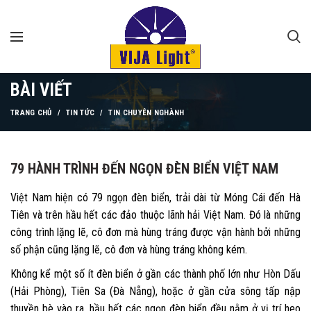
BÀI VIẾT
TRANG CHỦ
TIN TỨC
TIN CHUYÊN NGHÀNH
79 HÀNH TRÌNH ĐẾN NGỌN ĐÈN BIỂN VIỆT NAM
Việt Nam hiện có 79 ngọn đèn biển, trải dài từ Móng Cái đến Hà
Tiên và trên hầu hết các đảo thuộc lãnh hải Việt Nam. Đó là những
công trình lặng lẽ, cô đơn mà hùng tráng được vận hành bởi những
số phận cũng lặng lẽ, cô đơn và hùng tráng không kém.
Không kể một số ít đèn biển ở gần các thành phố lớn như Hòn Dấu
(Hải Phòng), Tiên Sa (Đà Nẵng), hoặc ở gần cửa sông tấp nập
thuyền bè vào ra, hầu hết các ngọn đèn biển đều nằm ở vị trí heo