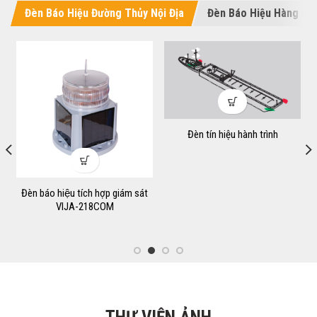
Đèn Báo Hiệu Đường Thủy Nội Địa
Đèn Báo Hiệu Hàng Hải
Đèn tín hiệu hành trình
g
Đèn báo hiệu tích hợp giám sát
-
VIJA-218COM