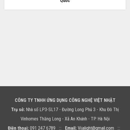
Quốc
CÔNG TY TNHH ỨNG DỤNG CÔNG NGHỆ VIỆT NHẬT
Trụ sở:
Nhà số LP3-SL17 - Đường Long Phú 3 - Khu Đô Thị
Vinhomes Thăng Long - Xã An Khánh - TP. Hà Nội
Điện thoại:
091 247 6789 :::
Email:
Vijalight@gmail.com
:::